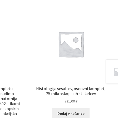
ompletu
Histologija sesalcev, osnovni komplet,
v nudimo
25 mikroskopskih stekelcev
“Anatomija
221,00
€
492 slikami
roskopskih
– akcijska
Dodaj v košarico