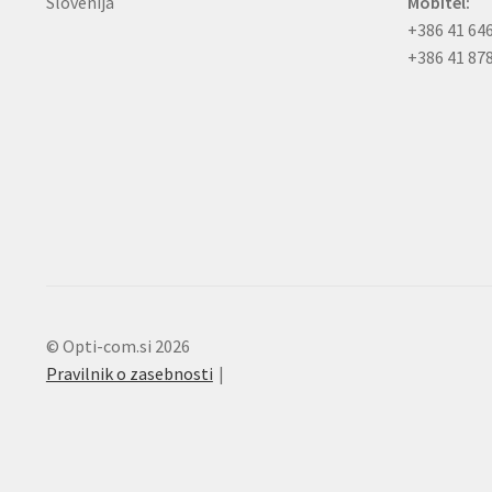
Slovenija
Mobitel:
+386 41 64
+386 41 87
© Opti-com.si 2026
Pravilnik o zasebnosti