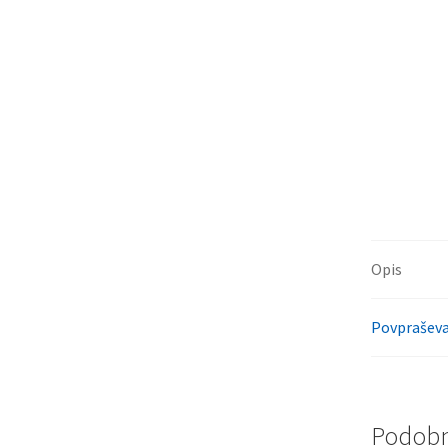
Opis
Povpraševa
Podobni