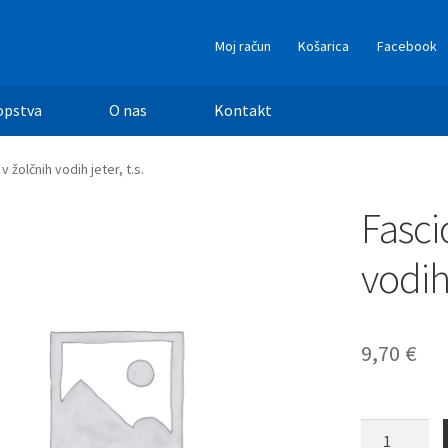
Moj račun
Košarica
Facebook
opstva
O nas
Kontakt
 žolčnih vodih jeter, t.s.
Fasci
vodih 
9,70
€
Fasciola