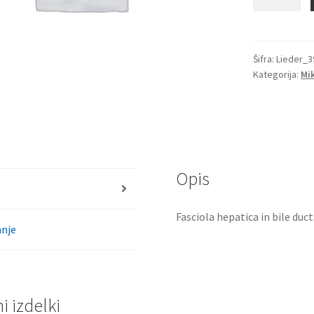
hepatica
v
žolčnih
vodih
Šifra:
Lieder_3
Kategorija:
Mi
jeter,
t.s.
količina
Opis
Fasciola hepatica in bile ducts 
nje
 izdelki