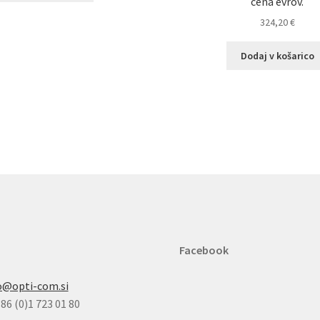
cena evrov.
324,20
€
Dodaj v košarico
Facebook
o@opti-com.si
86 (0)1 723 01 80