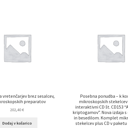
a vretenčarjev brez sesalcev,
Posebna ponudba – k k
kroskopskih preparatov
mikroskopskih stekelce
interaktivni CD št. CD153 
202,40
€
kriptogamov”. Nova izdaja s 
in besedilom. Komplet mik
stekelcev plus CD v paketu 
Dodaj v košarico