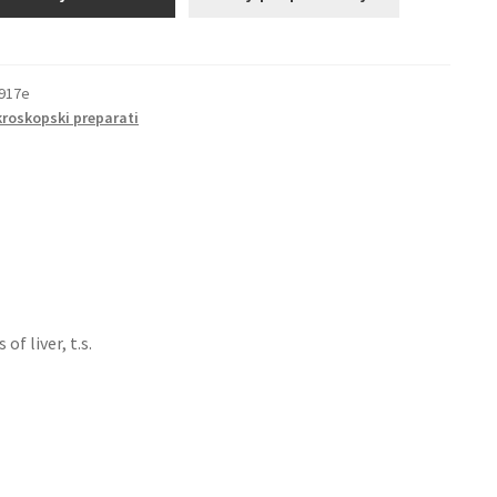
917e
kroskopski preparati
of liver, t.s.