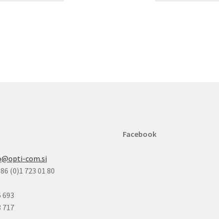
Facebook
o@opti-com.si
86 (0)1 723 01 80
6 693
8 717