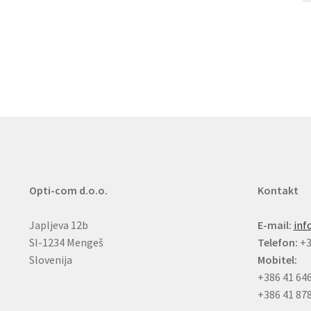
Opti-com d.o.o.
Kontakt
Japljeva 12b
E-mail:
inf
SI-1234 Mengeš
Telefon:
+3
Slovenija
Mobitel:
+386 41 64
+386 41 87