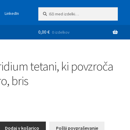
Išči:
Iskanje
LinkedIn
0,00
€
0 izdelkov
ridium tetani, ki povzroča
o, bris
Dodaj v košarico
Pošlji povpraševanje