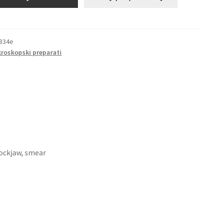
834e
kroskopski preparati
lockjaw, smear