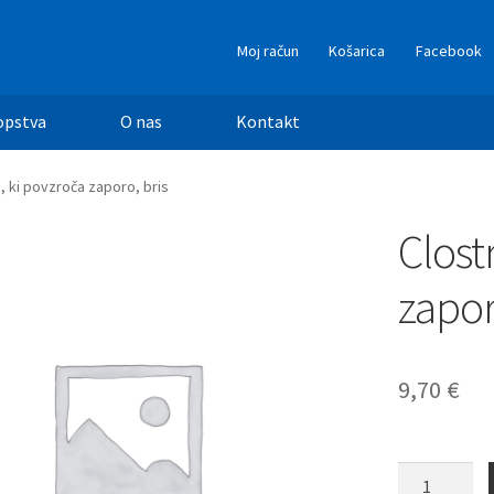
Moj račun
Košarica
Facebook
opstva
O nas
Kontakt
i, ki povzroča zaporo, bris
Clost
zapor
9,70
€
Clostridium