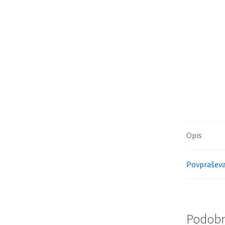
Opis
Povpraševa
Podobni