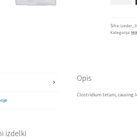
tetani,
ki
povzroča
zaporo,
Šifra:
Lieder_3
Kategorija:
Mi
bris
količina
Opis
Clostridium tetani, causing 
nje
 izdelki