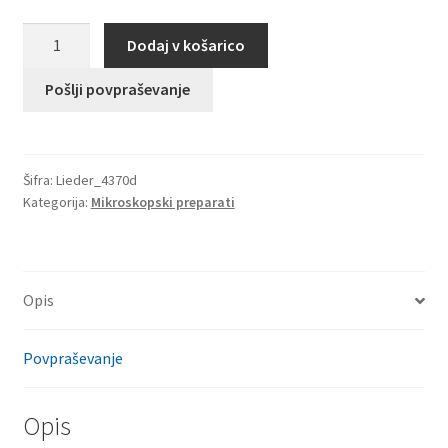
Carausius,
Dodaj v košarico
sprehajalna
palica,
Pošlji povpraševanje
trebuh
t.s.
za
Šifra:
Lieder_4370d
notranje
Kategorija:
Mikroskopski preparati
organe
količina
Opis
Povpraševanje
Opis