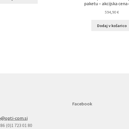
paketu – akcijska cena 
594,90
€
Dodaj v košarico
Facebook
o@opti-com.si
86 (0)1 723 01 80