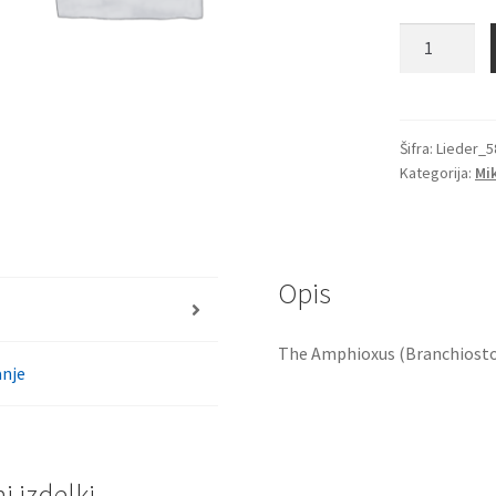
Amphioxus
(Branchios
lanceolatum
8
mikroskopsk
Šifra:
Lieder_5
Kategorija:
Mi
stekelcev
količina
Opis
The Amphioxus (Branchiosto
nje
 izdelki