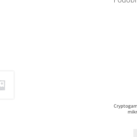
Cryptogama
mikr