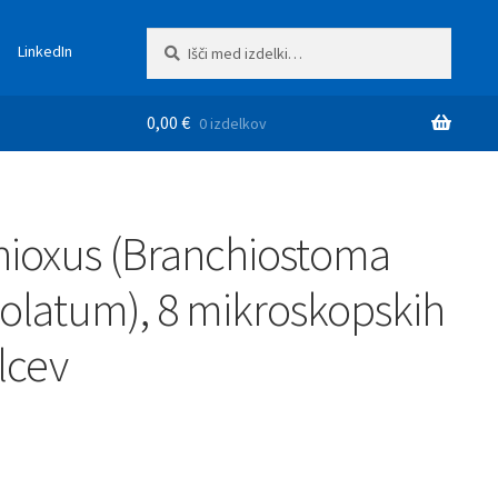
Išči:
Iskanje
LinkedIn
0,00
€
0 izdelkov
ioxus (Branchiostoma
olatum), 8 mikroskopskih
lcev