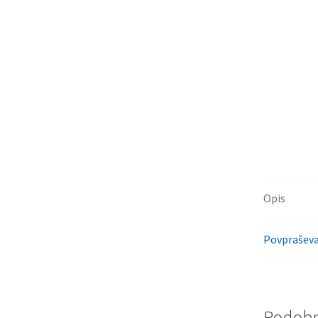
Opis
Povpraševa
Podobni