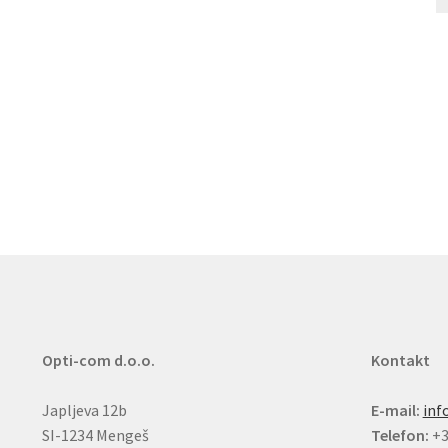
Opti-com d.o.o.
Kontakt
Japljeva 12b
E-mail:
inf
SI-1234 Mengeš
Telefon:
+3