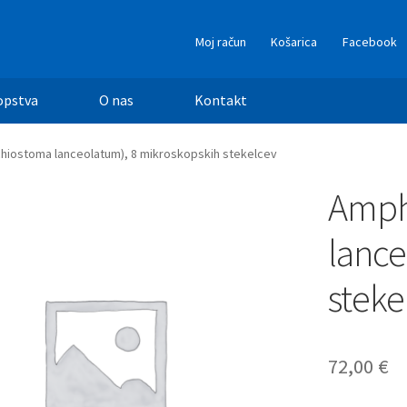
Moj račun
Košarica
Facebook
opstva
O nas
Kontakt
hiostoma lanceolatum), 8 mikroskopskih stekelcev
Amph
lance
steke
72,00
€