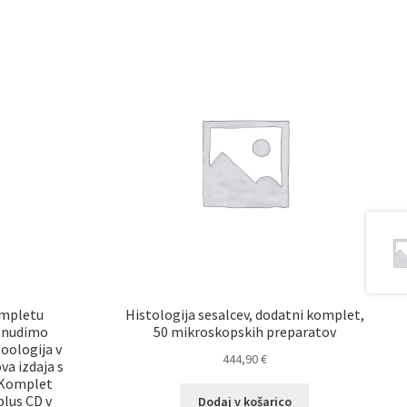
ompletu
Histologija sesalcev, dodatni komplet,
v nudimo
50 mikroskopskih preparatov
Zoologija v
444,90
€
ova izdaja s
. Komplet
plus CD v
Dodaj v košarico