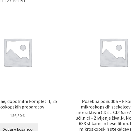
e, dopolnilni komplet II, 25
Posebna ponudba – k k
oskopskih preparatov
mikroskopskih stekelce
interaktivni CD št. CD155 »
186,30
€
učilnici – Življenje živali«. N
683 slikami in besedilom
mikroskopskih stekelcev 
Dodaj v košarico