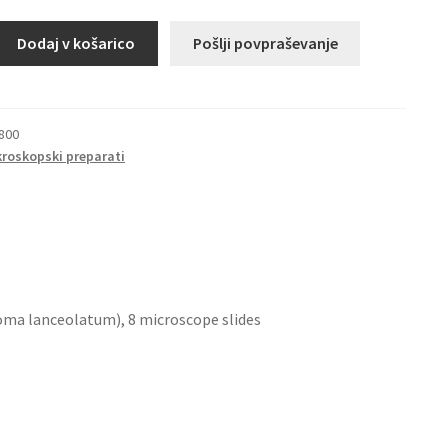
Dodaj v košarico
Pošlji povpraševanje
toma
),
ih
800
kroskopski preparati
ma lanceolatum), 8 microscope slides