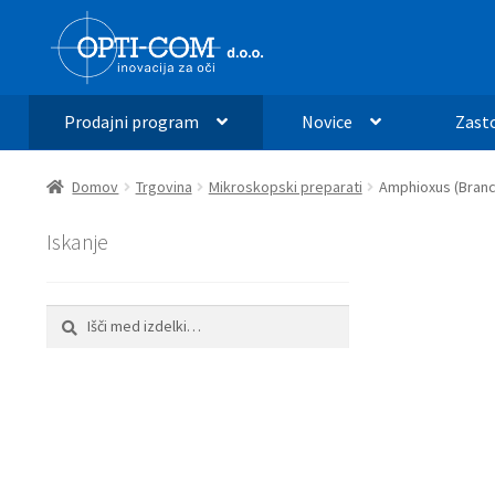
Skip
Skip
to
to
navigation
content
Prodajni program
Novice
Zast
Domov
Trgovina
Mikroskopski preparati
Amphioxus (Branc
Iskanje
Išči:
Iskanje