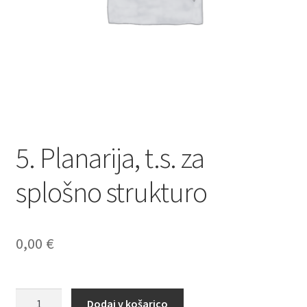
5. Planarija, t.s. za
splošno strukturo
0,00
€
5.
Dodaj v košarico