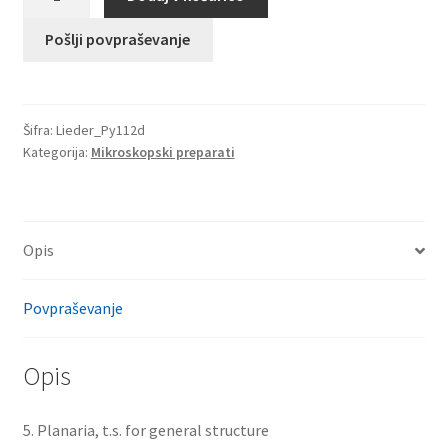
Planarija,
t.s.
Pošlji povpraševanje
za
splošno
strukturo
Šifra:
Lieder_Py112d
količina
Kategorija:
Mikroskopski preparati
Opis
Povpraševanje
Opis
5. Planaria, t.s. for general structure