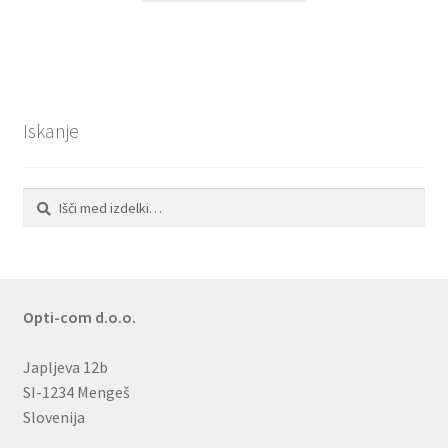
Iskanje
Išči:
Iskanje
Opti-com d.o.o.
Japljeva 12b
SI-1234 Mengeš
Slovenija