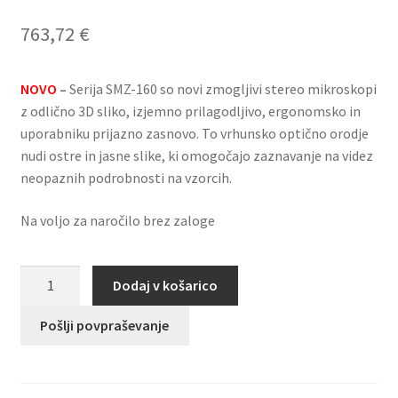
763,72
€
NOVO
–
Serija SMZ-160 so novi zmogljivi stereo mikroskopi
z odlično 3D sliko, izjemno prilagodljivo, ergonomsko in
uporabniku prijazno zasnovo. To vrhunsko optično orodje
nudi ostre in jasne slike, ki omogočajo zaznavanje na videz
neopaznih podrobnosti na vzorcih.
Na voljo za naročilo brez zaloge
Stereo
Dodaj v košarico
zoom
mikroskop
Pošlji povpraševanje
binokularni
SMZ-
160-