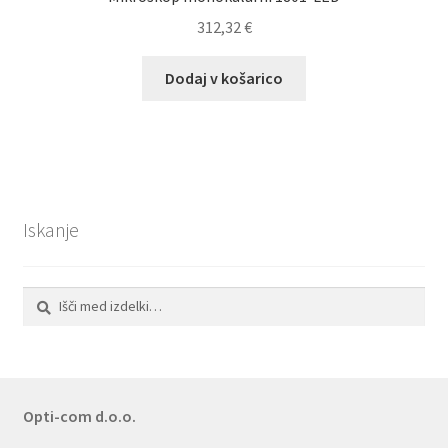
312,32
€
Dodaj v košarico
Iskanje
Išči:
Iskanje
Opti-com d.o.o.