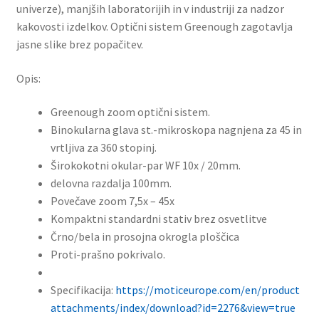
univerze), manjših laboratorijih in v industriji za nadzor
kakovosti izdelkov. Optični sistem Greenough zagotavlja
jasne slike brez popačitev.
Opis:
Greenough zoom optični sistem.
Binokularna glava st.-mikroskopa nagnjena za 45 in
vrtljiva za 360 stopinj.
Širokokotni okular-par WF 10x / 20mm.
delovna razdalja 100mm.
Povečave zoom 7,5x – 45x
Kompaktni standardni stativ brez osvetlitve
Črno/bela in prosojna okrogla ploščica
Proti-prašno pokrivalo.
Specifikacija:
https://moticeurope.com/en/product
attachments/index/download?id=2276&view=true