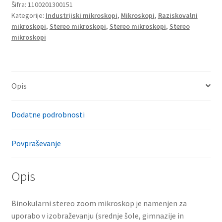
Šifra:
1100201300151
BP
Kategorije:
Industrijski mikroskopi
,
Mikroskopi
,
Raziskovalni
količina
mikroskopi
,
Stereo mikroskopi
,
Stereo mikroskopi
,
Stereo
mikroskopi
Opis
Dodatne podrobnosti
Povpraševanje
Opis
Binokularni stereo zoom mikroskop je namenjen za
uporabo v izobraževanju (srednje šole, gimnazije in