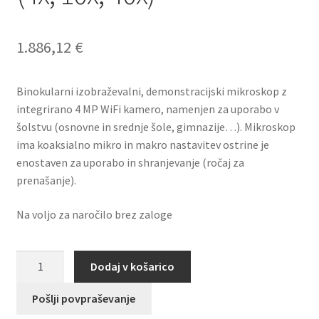
1.886,12
€
Binokularni izobraževalni, demonstracijski mikroskop z
integrirano 4 MP WiFi kamero, namenjen za uporabo v
šolstvu (osnovne in srednje šole, gimnazije…). Mikroskop
ima koaksialno mikro in makro nastavitev ostrine je
enostaven za uporabo in shranjevanje (ročaj za
prenašanje).
Na voljo za naročilo brez zaloge
Digitalni
Dodaj v košarico
mikroskop
binokularni
Pošlji povpraševanje
SILVER