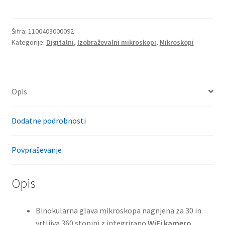
152iX
(4x,
Šifra:
1100403000092
10x,
Kategorije:
Digitalni
,
Izobraževalni mikroskopi
,
Mikroskopi
40x)
količina
Opis
Dodatne podrobnosti
Povpraševanje
Opis
Binokularna glava mikroskopa nagnjena za 30 in
vrtljiva 360 stopinj z integrirano
WiFi kamero