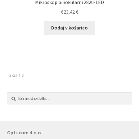
Mikroskop binokularni 2820-LED
623,42
€
Dodaj v košarico
Iskanje
Išči:
Iskanje
Opti-com d.o.o.