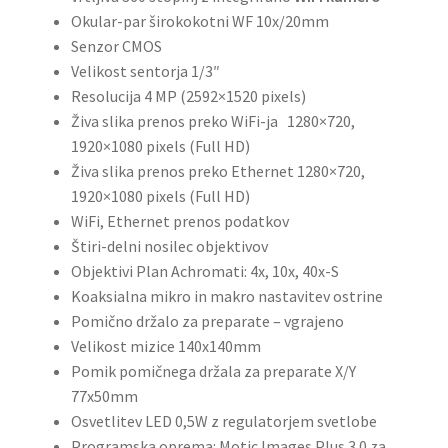
Okular-par širokokotni WF 10x/20mm
Senzor CMOS
Velikost sentorja 1/3″
Resolucija 4 MP (2592×1520 pixels)
Živa slika prenos preko WiFi-ja 1280×720,
1920×1080 pixels (Full HD)
Živa slika prenos preko Ethernet 1280×720,
1920×1080 pixels (Full HD)
WiFi, Ethernet prenos podatkov
Štiri-delni nosilec objektivov
Objektivi Plan Achromati: 4x, 10x, 40x-S
Koaksialna mikro in makro nastavitev ostrine
Pomično držalo za preparate – vgrajeno
Velikost mizice 140x140mm
Pomik pomičnega držala za preparate X/Y
77x50mm
Osvetlitev LED 0,5W z regulatorjem svetlobe
Programska oprema: Motic Images Plus 3.0 za