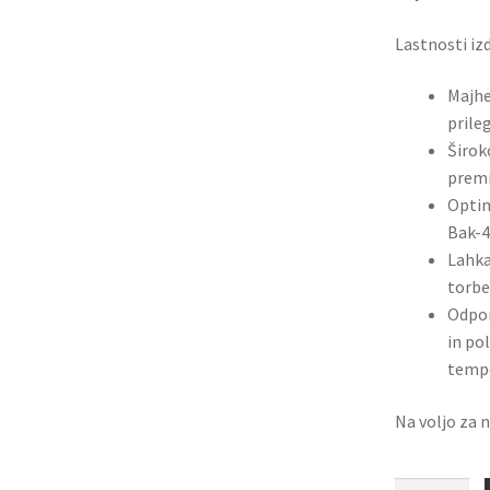
Lastnosti iz
Majhe
prile
Širok
premi
Optim
Bak-4
Lahka
torbe
Odpor
in po
tempe
Na voljo za 
Daljnogled