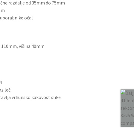
nične razdalje od 35mm do 75mm
1mm
a uporabnike očal
na 110mm, višina 40mm
4
az leč
tavlja vrhunsko kakovost slike