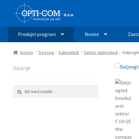
Skip
Skip
to
to
navigation
content
Prodajni program
Novice
Zast
Domov
Trgovina
Daljnogledi
Sektor daljnogledi
Daljnogl
Iskanje
Išči:
Iskanje