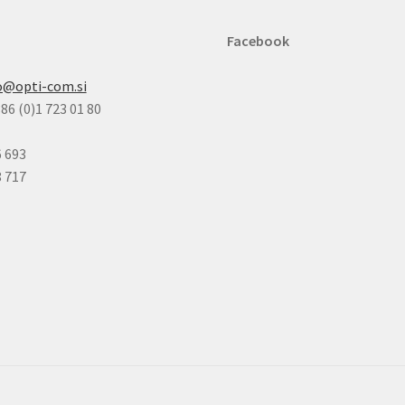
Facebook
o@opti-com.si
86 (0)1 723 01 80
6 693
8 717