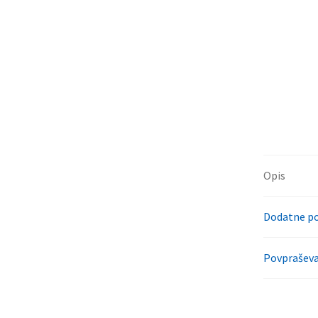
Opis
Dodatne p
Povpraševa