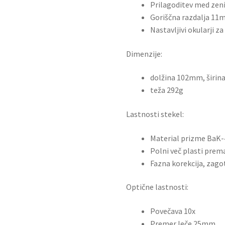
Prilagoditev med ze
Goriščna razdalja 1
Nastavljivi okularji z
Dimenzije:
dolžina 102mm, širi
teža 292g
Lastnosti stekel:
Material prizme BaK-
Polni več plasti prem
Fazna korekcija, zago
Optične lastnosti:
Povečava 10x
Premer leče 25mm