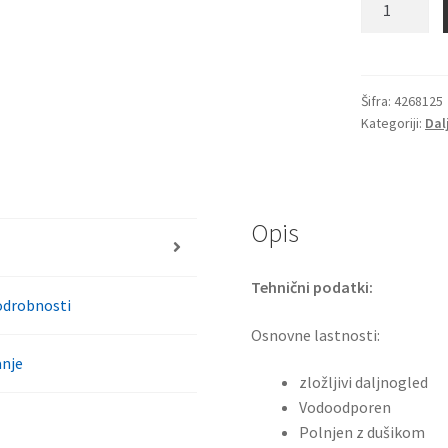
binokularni
sektor
F
10×25
Šifra:
4268125
Kategoriji:
Dal
Ww
compact+
količina
Opis
Tehnični podatki:
odrobnosti
Osnovne lastnosti:
nje
zložljivi daljnogled
Vodoodporen
Polnjen z dušikom