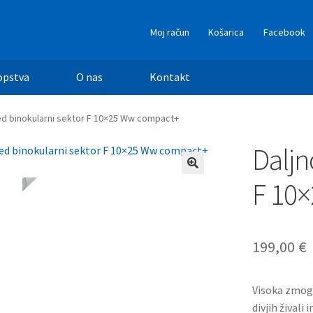
Moj račun
Košarica
Facebook
opstva
O nas
Kontakt
ed binokularni sektor F 10×25 Ww compact+
Daljn
F 10
199,00
€
Visoka zmogl
divjih živali 