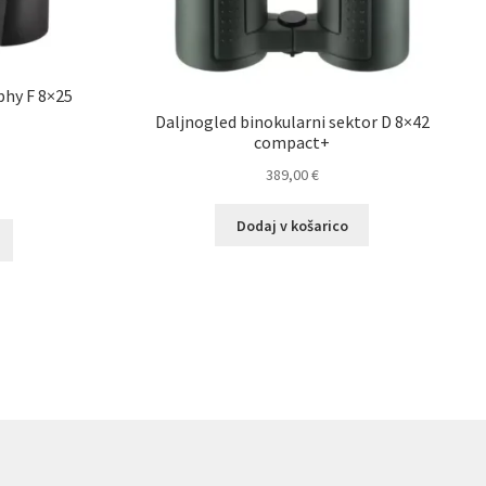
phy F 8×25
Daljnogled binokularni sektor D 8×42
compact+
389,00
€
Trenutna
cena
Dodaj v košarico
e:
63,20 €.