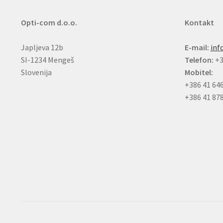
Opti-com d.o.o.
Kontakt
Japljeva 12b
E-mail:
inf
SI-1234 Mengeš
Telefon:
+3
Slovenija
Mobitel:
+386 41 64
+386 41 87