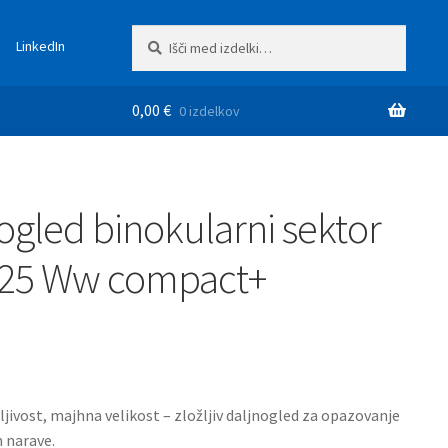
Išči:
Iskanje
LinkedIn
0,00
€
0 izdelkov
ogled binokularni sektor
×25 Ww compact+
jivost, majhna velikost – zložljiv daljnogled za opazovanje
in narave.