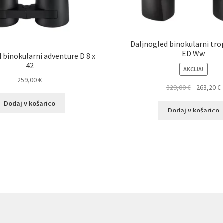
Daljnogled binokularni tro
ED Ww
 binokularni adventure D 8 x
42
AKCIJA!
259,00
€
Izvirna
329,00
€
263,20
€
cena
Dodaj v košarico
je
j
Dodaj v košarico
bila:
2
329,00 €.