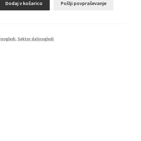
Dodaj v košarico
Pošlji povpraševanje
jnogledi
,
Sektor daljnogledi