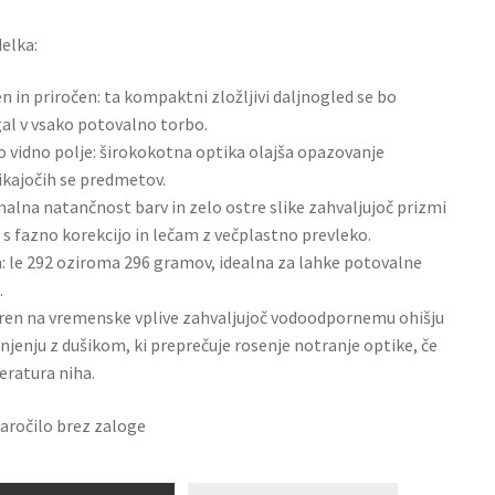
delka:
n in priročen: ta kompaktni zložljivi daljnogled se bo
gal v vsako potovalno torbo.
o vidno polje: širokokotna optika olajša opazovanje
kajočih se predmetov.
alna natančnost barv in zelo ostre slike zahvaljujoč prizmi
 s fazno korekcijo in lečam z večplastno prevleko.
: le 292 oziroma 296 gramov, idealna za lahke potovalne
.
en na vremenske vplive zahvaljujoč vodoodpornemu ohišju
lnjenju z dušikom, ki preprečuje rosenje notranje optike, če
ratura niha.
naročilo brez zaloge